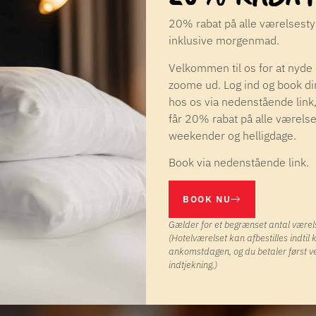
20% rabat på alle værelsest
inklusive morgenmad.
Velkommen til os for at nyde
zoome ud. Log ind og book di
hos os via nedenstående link
får 20% rabat på alle værelse
weekender og helligdage.
Book via nedenstående link.
BOOK NU
Gælder for et begrænset antal værel
(Hotelværelset kan afbestilles indtil 
ankomstdagen, og du betaler først v
indtjekning.)