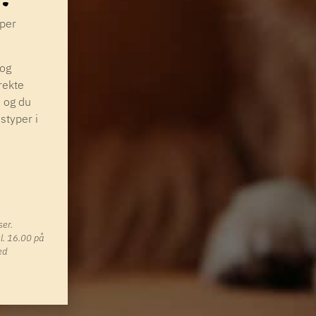
yper
 og
rekte
, og du
styper i
ser.
kl. 16.00 på
ed