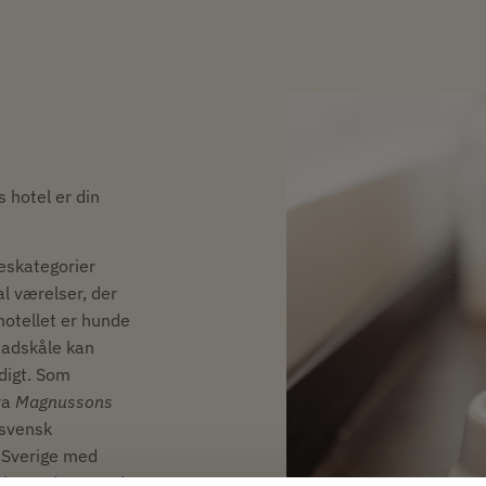
s hotel er din
eskategorier
l værelser, der
 hotellet er hunde
madskåle kan
ndigt. Som
ra
Magnussons
 svensk
i Sverige med
ndmænd. Et sundt