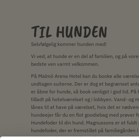
TIL HUNDEN
Selvfølgelig kommer hunden med!
Vi ved, at hunde er en del af familien, og på vore
bedste ven varmt velkommen.
På Malmö Arena Hotel kan du booke alle værels
undtagen suiterne. Der er dog et begrænset anta
er åbne for hunde, så book venligst i god tid. På
tilladt på hotelværelset og i lobbyen. Vand- og 
lånes til at have på værelset, hvis det er nødve
hundeejer får du en flot goodiebag med prøver f
Hundefoder til din hund. Magnussons er et fuldt
hundefoder, der er fremstillet på familiegården 
udelukkende svenske ingredienser fra lokale la