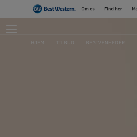
Om os
Find her
Ma
HJEM
TILBUD
BEGIVENHEDER