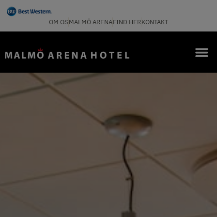
OM OS
MALMÖ ARENA
FIND HER
KONTAKT