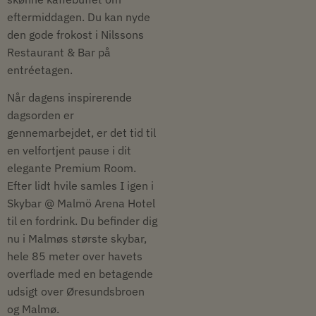
eftermiddagen. Du kan nyde
den gode frokost i Nilssons
Restaurant & Bar på
entréetagen.
Når dagens inspirerende
dagsorden er
gennemarbejdet, er det tid til
en velfortjent pause i dit
elegante Premium Room.
Efter lidt hvile samles I igen i
Skybar @ Malmö Arena Hotel
til en fordrink. Du befinder dig
nu i Malmøs største skybar,
hele 85 meter over havets
overflade med en betagende
udsigt over Øresundsbroen
og Malmø.