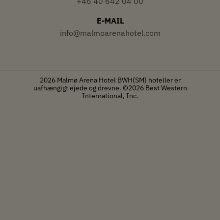
+46 40 642 04 00
E-MAIL
info@malmoarenahotel.com
2026 Malmø Arena Hotel
BWH(SM) hoteller er
uafhængigt ejede og drevne. ©2026 Best Western
International, Inc.