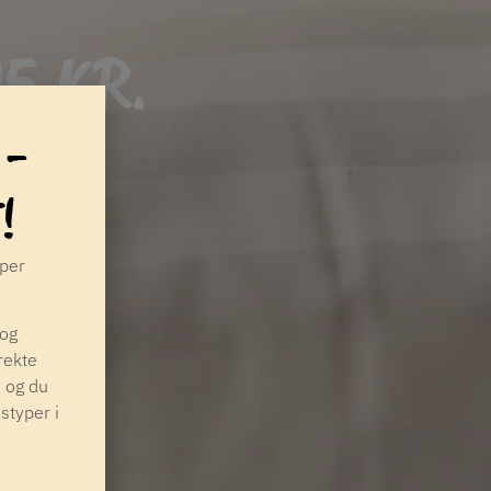
5 KR.
 -
!
yper
 og
rekte
, og du
styper i