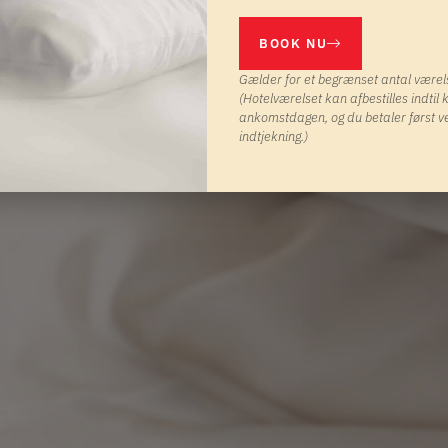
BOOK NU
Gælder for et begrænset antal værel
(Hotelværelset kan afbestilles indtil 
ankomstdagen, og du betaler først v
indtjekning.)