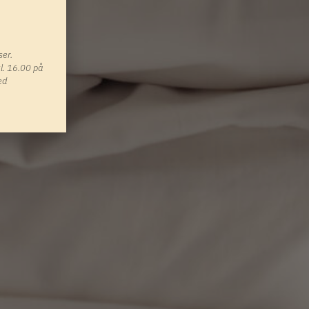
ser.
kl. 16.00 på
ed