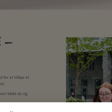
E –
for at tilføje et
at.
 hvor både du og
ige bookinger og