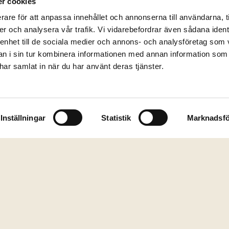
r cookies
m 12 og 18 år -
rare för att anpassa innehållet och annonserna till användarna, t
er och analysera vår trafik. Vi vidarebefordrar även sådana ident
ke:
 enhet till de sociala medier och annons- och analysföretag som 
 i sin tur kombinera informationen med annan information som
e har samlat in när du har använt deras tjänster.
Inställningar
Statistik
Marknadsfö