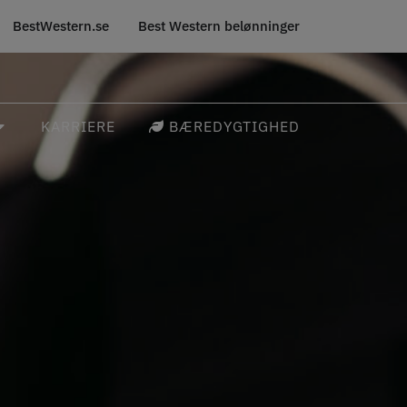
BestWestern.se
Best Western belønninger
KARRIERE
BÆREDYGTIGHED