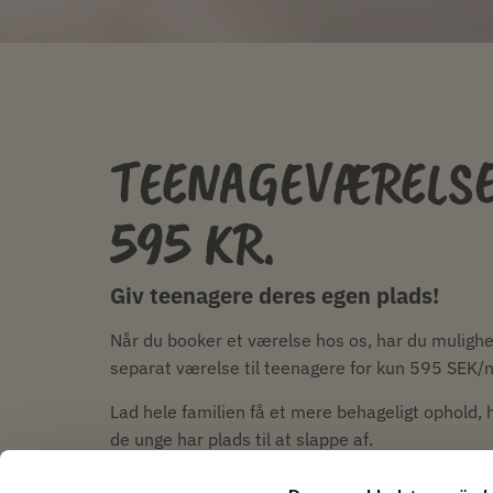
TEENAGEVÆRELS
595 KR.
Giv teenagere deres egen plads!
Når du booker et værelse hos os, har du mulighed 
separat værelse til teenagere for kun 595 SEK/n
Lad hele familien få et mere behageligt ophold,
de unge har plads til at slappe af.
Tilbuddet gælder kun i forbindelse med almindel