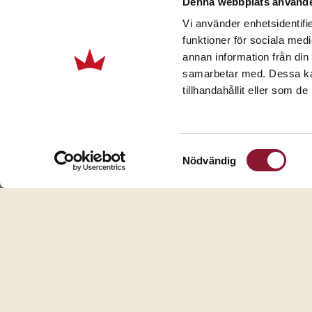
Denna webbplats använde
et begrænset antal værelser til teenagere melle
Vi använder enhetsidentifie
først til mølle!
funktioner för sociala medi
Kontakt vores reservationsafdeling for at boo
annan information från din
reservation@malmoarenahotel.com
samarbetar med. Dessa kan
tillhandahållit eller som d
Samtyckesval
Nödvändig