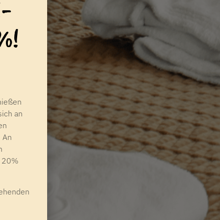
-
%!
nießen
sich an
en
. An
n
on 20%
tehenden