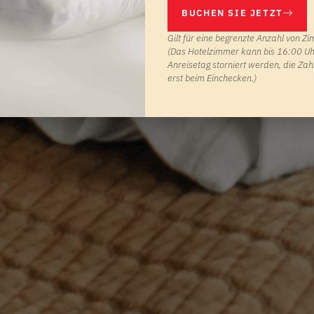
BUCHEN SIE JETZT
Gilt für eine begrenzte Anzahl von Z
(Das Hotelzimmer kann bis 16:00 U
Anreisetag storniert werden, die Zahl
erst beim Einchecken.)