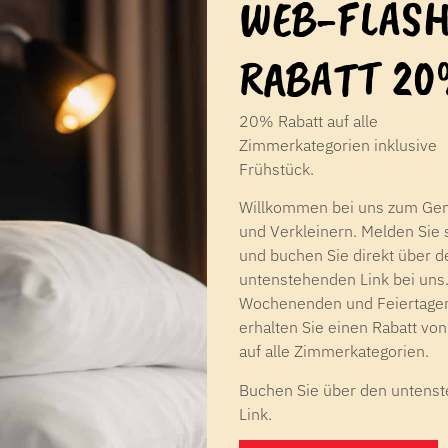
WEB-FLASH
RABATT 20
20% Rabatt auf alle
Zimmerkategorien inklusive
Frühstück.
Willkommen bei uns zum Ge
und Verkleinern. Melden Sie 
und buchen Sie direkt über d
untenstehenden Link bei uns
Wochenenden und Feiertage
erhalten Sie einen Rabatt v
auf alle Zimmerkategorien.
Buchen Sie über den untens
Link.