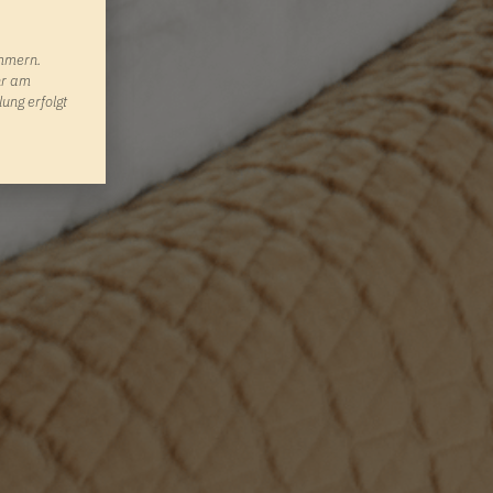
immern.
hr am
ung erfolgt