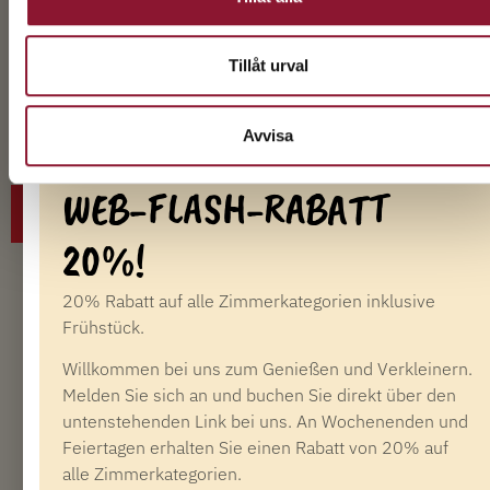
Statusabgleich – mit anderen Treueprogrammen
Wir gehören zur globalen Hotelkette Best Western
Tillåt urval
mit Tausenden von Hotels weltweit
Erfahren Sie mehr über unsere vorteilhaften
Avvisa
Betriebsvereinbarungen innerhalb der BWH Hotels
WEB-FLASH-RABATT
MEHR LESEN
20%!
20% Rabatt auf alle Zimmerkategorien inklusive
Frühstück.
Willkommen bei uns zum Genießen und Verkleinern.
Melden Sie sich an und buchen Sie direkt über den
untenstehenden Link bei uns. An Wochenenden und
Feiertagen erhalten Sie einen Rabatt von 20% auf
alle Zimmerkategorien.