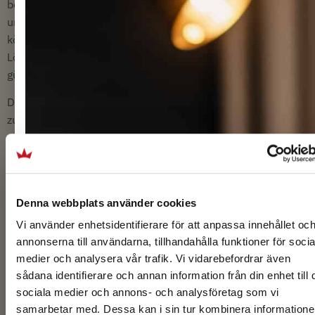
bei denen Sie an Aktionen
und Angeboten teilnehmen
können, maßgeschneiderte
Lösungen und die Möglichkeit
günstiger Preise.
Darüber hinaus gehören wir
zur Hotelkette Best Western
und können neben lokalen
Vereinbarungen auch
nordische und globale
Hotelvereinbarungen
Denna webbplats använder cookies
anbieten, je nachdem, was
am besten zu Ihrem
Vi använder enhetsidentifierare för att anpassa innehållet oc
annonserna till användarna, tillhandahålla funktioner för socia
Unternehmen passt.
medier och analysera vår trafik. Vi vidarebefordrar även
Kontaktieren Sie gerne
sådana identifierare och annan information från din enhet till 
Vertriebsleiterin Ingrid
sociala medier och annons- och analysföretag som vi
Olsson,
samarbetar med. Dessa kan i sin tur kombinera information