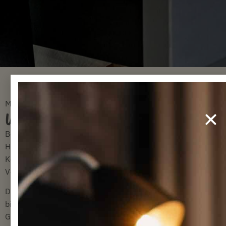
MALMÖ ARENA-HOTEL
UNTERNEHMENSVEREINBARUNG
Benötigt Ihr Unternehmen
Hotelunterkünfte,
Konferenzen und
Veranstaltungen?
Das Malmö Arena Hotel
bietet vorteilhafte
Geschäftsvereinbarungen,