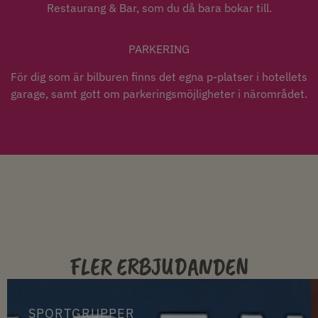
Restaurang & Bar, som du då bara bokar till.
PARKERING
För dig som är bilburen finns det egna p-platser i hotellets
garage, samt gott om parkeringsmöjligheter i närområdet.
FLER ERBJUDANDEN
SPORTGRUPPER