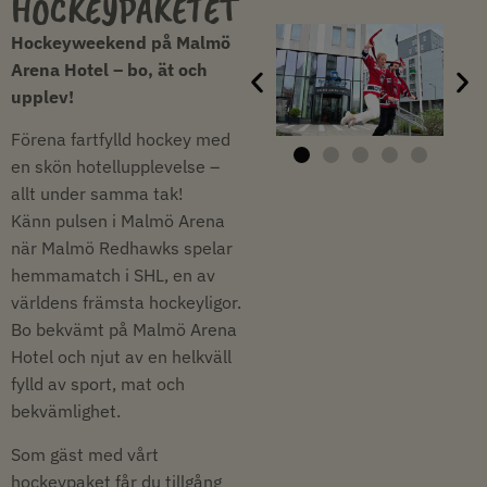
HOCKEYPAKETET
Hockeyweekend på Malmö
Arena Hotel – bo, ät och
upplev!
Förena fartfylld hockey med
en skön hotellupplevelse –
allt under samma tak!
Känn pulsen i Malmö Arena
när Malmö Redhawks spelar
hemmamatch i SHL, en av
världens främsta hockeyligor.
Bo bekvämt på Malmö Arena
Hotel och njut av en helkväll
fylld av sport, mat och
bekvämlighet.
Som gäst med vårt
hockeypaket får du tillgång