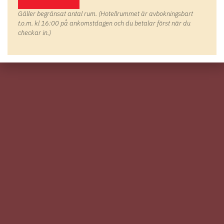
Gäller begränsat antal rum. (Hotellrummet är avbokningsbart
t.o.m. kl 16:00 på ankomstdagen och du betalar först när du
checkar in.)