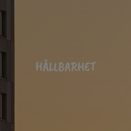
HÅLLBARHET