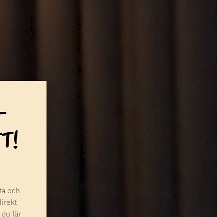
-
T!
ta och
irekt
 du får