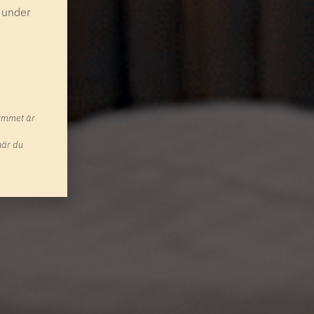
 under
rummet är
när du