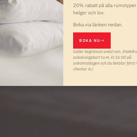
20% rabatt på alla rumstyper
helger och lov.
Boka via länken nedan.
BOKA NU
Gäller begränsat antal rum. (Hotell
avbokningsbart t.o.m. kl 16:00 på
ankomstdagen och du betalar först 
checkar in.)