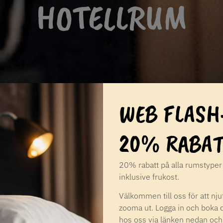
HOTELLRUM
WEB FLASH
20% RABAT
20% rabatt på alla rumstyper
inklusive frukost.
Välkommen till oss för att nju
zooma ut. Logga in och boka d
hos oss via länken nedan och